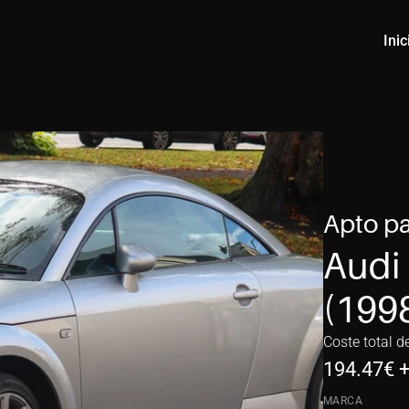
Inic
Apto pa
Audi 
(199
Coste total d
194.47
€ 
MARCA