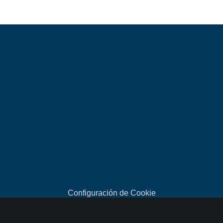
Inicio
A
Vehículos 
Aptos
i
¿Cómo 
funciona?
Sobre Nosotros
Configuración de Cookie
Contacto