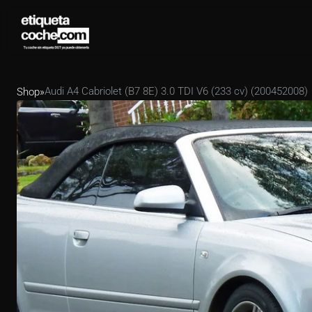
Audi A4 Cabriolet (B7 8E) 3.0 TDI V6 (233 cv) (200452008)
Shop
»