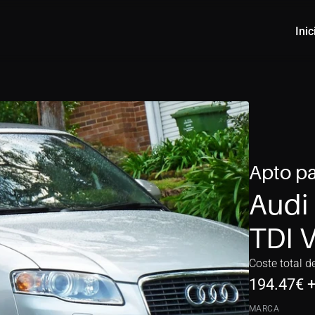
Inic
Apto pa
Audi 
TDI 
Coste total d
194.47
€ 
MARCA