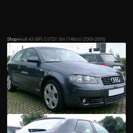
Shop
»
Audi A3 (8P) 2.0TDI 16V (140cv) (2003-2005)