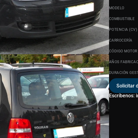
MODELO
COMBUSTIBLE
POTENCIA (CV)
CARROCERÍA
CÓDIGO MOTOR
AÑOS FABRICA
DURACIÓN GES
Solicitar 
Escríbenos: 