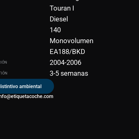
Touran I
Diesel
140
Monovolumen
EA188/BKD
2004-2006
CIÓN
3-5 semanas
TIÓN
distintivo ambiental
info@etiquetacoche.com