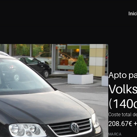
Inic
Apto pa
Volks
(140
Coste total d
208.67
€ 
MARCA