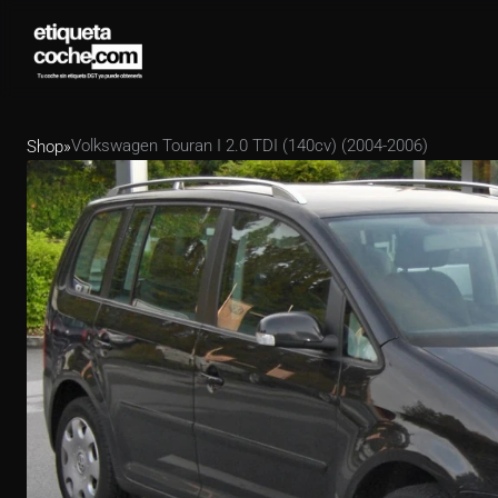
Volkswagen Touran I 2.0 TDI (140cv) (2004-2006)
Shop
»