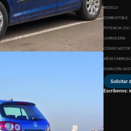
MODELO
COMBUSTIBLE
POTENCIA (CV)
CARROCERÍA
CÓDIGO MOTOR
AÑOS FABRICA
DURACIÓN GES
Solicitar 
Escríbenos: 