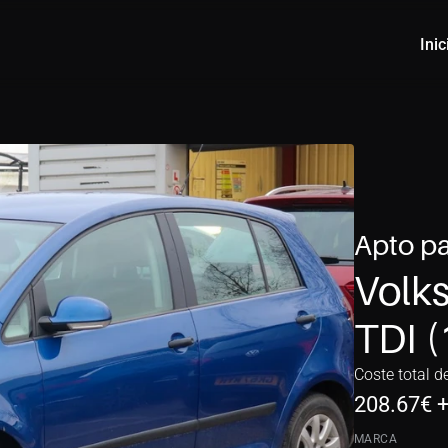
Inic
Apto pa
Volks
TDI (
Coste total d
208.67
€ 
MARCA