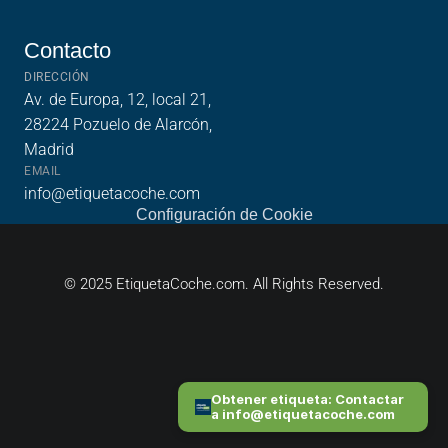
Sobre Nosotros
Contacto
Contacto
DIRECCIÓN
Av. de Europa, 12, local 21, 
28224 Pozuelo de Alarcón, 
Madrid
EMAIL
info@etiquetacoche.com
Configuración de Cookie
© 2025 EtiquetaCoche.com. All Rights Reserved.
Obtener etiqueta: Contactar 
a info@etiquetacoche.com