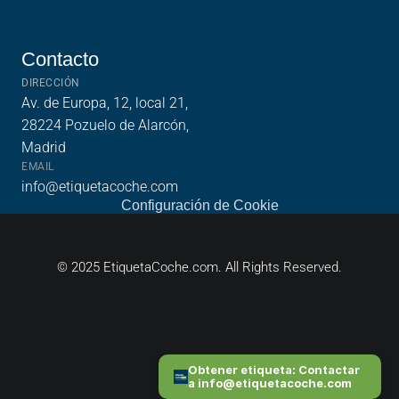
funciona?
Sobre Nosotros
Contacto
Contacto
DIRECCIÓN
Av. de Europa, 12, local 21, 
28224 Pozuelo de Alarcón, 
Madrid
EMAIL
info@etiquetacoche.com
Configuración de Cookie
© 2025 EtiquetaCoche.com. All Rights Reserved.
Obtener etiqueta: Contactar 
a info@etiquetacoche.com