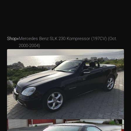
Shop
»
Mercedes Benz SLK 230 Kompressor (197CV) (Oct. 
2000-2004)