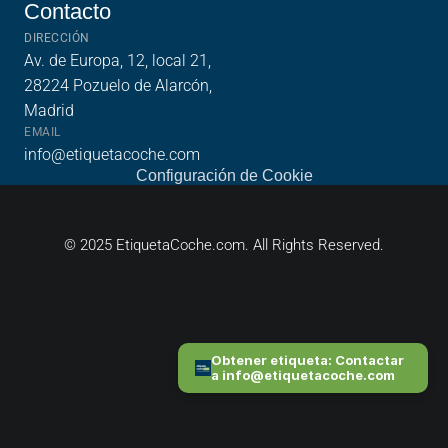
Contacto
Contacto
DIRECCIÓN
Av. de Europa, 12, local 21, 
28224 Pozuelo de Alarcón, 
Madrid
EMAIL
info@etiquetacoche.com
Configuración de Cookie
© 2025 EtiquetaCoche.com. All Rights Reserved.
Obtener etiqueta: Contactar 
a info@etiquetacoche.com