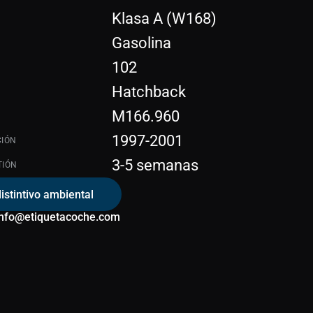
Klasa A (W168)
Gasolina
102
Hatchback
M166.960
1997-2001
CIÓN
3-5 semanas
TIÓN
distintivo ambiental
info@etiquetacoche.com