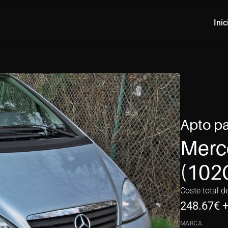
Inic
Apto pa
Merc
(102
Coste total d
248.67
€ 
MARCA