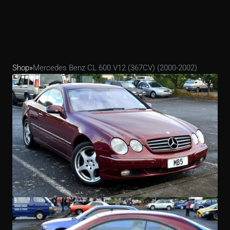
Shop
»
Mercedes Benz CL 600 V12 (367CV) (2000-2002)