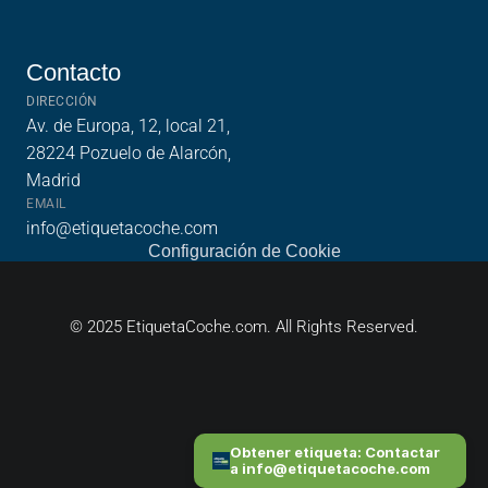
funciona?
Sobre Nosotros
Contacto
Contacto
DIRECCIÓN
Av. de Europa, 12, local 21, 
28224 Pozuelo de Alarcón, 
Madrid
EMAIL
info@etiquetacoche.com
Configuración de Cookie
© 2025 EtiquetaCoche.com. All Rights Reserved.
Obtener etiqueta: Contactar 
a info@etiquetacoche.com