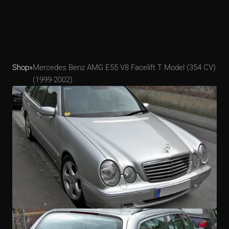
Shop
»
Mercedes Benz AMG E55 V8 Facelift T Model (354 CV) 
(1999-2002)