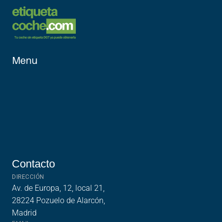
Menu
Inicio
Vehículos 
Aptos
¿Cómo 
funciona?
Sobre Nosotros
Contacto
Contacto
DIRECCIÓN
Av. de Europa, 12, local 21, 
28224 Pozuelo de Alarcón, 
Madrid